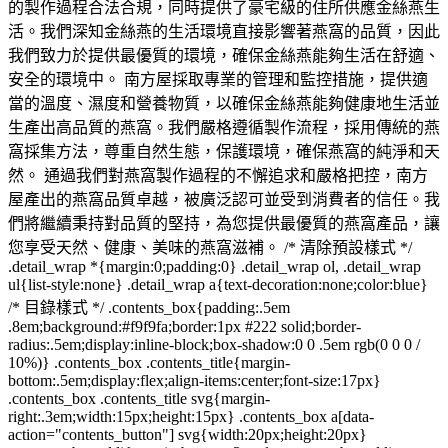
的製作過程合法合規，同時提供了豪宅級的住所供應金絲燕生
活。我們深知金絲燕的生活環境直接影響著燕窩的品質，因此
我們致力於提供最優質的環境，確保金絲燕能夠生活在舒適、
安全的環境中。 南方屋採取專業的管理和監控措施，提供適
當的溫度、濕度和營養物質，以確保金絲燕能夠健康地生活並
生產出高品質的燕窩。我們嚴格遵循製作流程，採用傳統的燕
窩採集方法，尊重自然生態，保護環境，確保燕窩的純淨和天
然。 通過我們對燕窩製作過程的不懈追求和嚴格把控，南方
屋產出的燕窩品質卓越，被廣泛認可並受到消費者的信任。我
們將繼續秉持對品質的堅持，為您提供最優質的燕窩產品，讓
您享受天然、健康、美味的燕窩滋補。 /* 清除預設樣式 */
.detail_wrap *{margin:0;padding:0} .detail_wrap ol, .detail_wrap
ul{list-style:none} .detail_wrap a{text-decoration:none;color:blue}
/* 目錄樣式 */ .contents_box{padding:.5em
.8em;background:#f9f9fa;border:1px #222 solid;border-
radius:.5em;display:inline-block;box-shadow:0 0 .5em rgb(0 0 0 /
10%)} .contents_box .contents_title{margin-
bottom:.5em;display:flex;align-items:center;font-size:17px}
.contents_box .contents_title svg{margin-
right:.3em;width:15px;height:15px} .contents_box a[data-
action="contents_button"] svg{width:20px;height:20px}