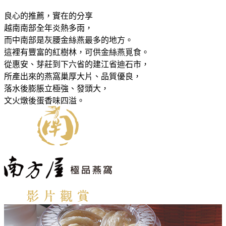
良心的推薦，實在的分享
越南南部全年炎熱多雨，
而中南部是灰腰金絲燕最多的地方。
這裡有豐富的紅樹林，可供金絲燕覓食。
從惠安、芽莊到下六省的建江省迪石市，
所產出來的燕窩巢厚大片、品質優良，
落水後膨脹立極強、發頭大，
文火燉後蛋香味四溢。