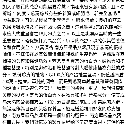
加入了膠質的燕窩可能需要冷藏，摸起來會有濕潤感，且不易
折斷。 純度：燕窩應該有些許雜質或細羽毛，若完全無毛且
極為乾淨，可能是經過了化學漂洗。 吸水倍數：良好的燕窩
乾燥後吸水倍數通常在6到8倍之間，這意味著3克的乾燕窩泡
水後大約重量會在18到24克之間。 以上是挑選燕窩時的一些
重要要點，確保選擇到高品質、純淨的燕窩，以確保其營養價
值和食用安全。 燕窩價格 南方屋極品燕盞展現了燕窩的優越
價值，不僅僅在於其營養價值和特殊的生產過程，更體現在其
獨特的美容和保健功效。燕窩富含豐富的蛋白質、礦物質和多
種氨基酸，特別是卵磷脂和胺基酸等對人體健康極為有益的成
分。 這份珍貴的禮物，以100克的燕窩禮盒呈現，價值越南盾
500萬。這並非單純的價格，而是對燕窩卓越品質和營養價值
的評價。燕窩禮盒不僅是一種奢華的禮物，更是一種對健康和
美麗的投資。富含的蛋白質、礦物質和多種營養成分，使其成
為天然的營養補充品，特別適合那些追求健康和美麗的人群。
無論是作為自己的美容保養品，還是送給親朋好友的珍貴禮
物，南方屋極品燕盞都是一個無價的選擇。 南方屋極品燕窩
在南方屋，我們對燕窩的製作過程給予了高度重視，確保所有