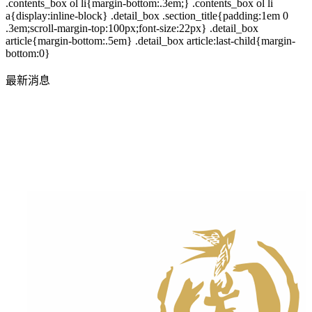
.contents_box ol li{margin-bottom:.3em;} .contents_box ol li
a{display:inline-block} .detail_box .section_title{padding:1em 0
.3em;scroll-margin-top:100px;font-size:22px} .detail_box
article{margin-bottom:.5em} .detail_box article:last-child{margin-
bottom:0}
最新消息