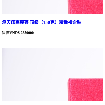
承天印高麗蔘 頂級（150克）精緻禮盒裝
售價
VND$ 2350000