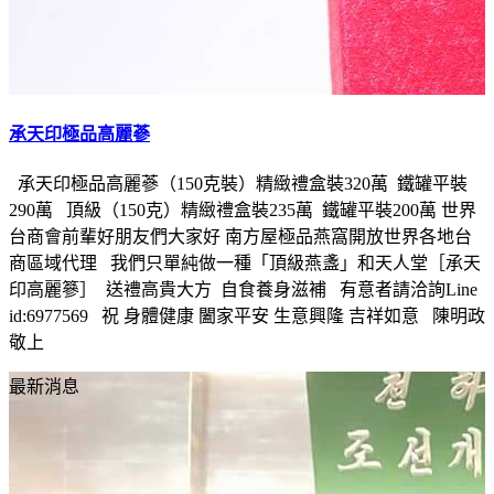
承天印極品高麗蔘
承天印極品高麗蔘（150克裝）精緻禮盒裝320萬 鐵罐平裝
290萬 頂級（150克）精緻禮盒裝235萬 鐵罐平裝200萬 世界
台商會前輩好朋友們大家好 南方屋極品燕窩開放世界各地台
商區域代理 我們只單純做一種「頂級燕盞」和天人堂［承天
印高麗篸］ 送禮高貴大方 自食養身滋補 有意者請洽詢Line
id:6977569 祝 身體健康 闔家平安 生意興隆 吉祥如意 陳明政
敬上
最新消息