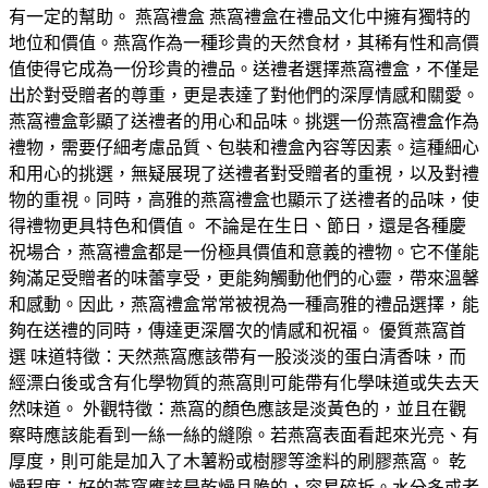
有一定的幫助。 燕窩禮盒 燕窩禮盒在禮品文化中擁有獨特的
地位和價值。燕窩作為一種珍貴的天然食材，其稀有性和高價
值使得它成為一份珍貴的禮品。送禮者選擇燕窩禮盒，不僅是
出於對受贈者的尊重，更是表達了對他們的深厚情感和關愛。
燕窩禮盒彰顯了送禮者的用心和品味。挑選一份燕窩禮盒作為
禮物，需要仔細考慮品質、包裝和禮盒內容等因素。這種細心
和用心的挑選，無疑展現了送禮者對受贈者的重視，以及對禮
物的重視。同時，高雅的燕窩禮盒也顯示了送禮者的品味，使
得禮物更具特色和價值。 不論是在生日、節日，還是各種慶
祝場合，燕窩禮盒都是一份極具價值和意義的禮物。它不僅能
夠滿足受贈者的味蕾享受，更能夠觸動他們的心靈，帶來溫馨
和感動。因此，燕窩禮盒常常被視為一種高雅的禮品選擇，能
夠在送禮的同時，傳達更深層次的情感和祝福。 優質燕窩首
選 味道特徵：天然燕窩應該帶有一股淡淡的蛋白清香味，而
經漂白後或含有化學物質的燕窩則可能帶有化學味道或失去天
然味道。 外觀特徵：燕窩的顏色應該是淡黃色的，並且在觀
察時應該能看到一絲一絲的縫隙。若燕窩表面看起來光亮、有
厚度，則可能是加入了木薯粉或樹膠等塗料的刷膠燕窩。 乾
燥程度：好的燕窩應該是乾燥且脆的，容易碎折。水分多或者