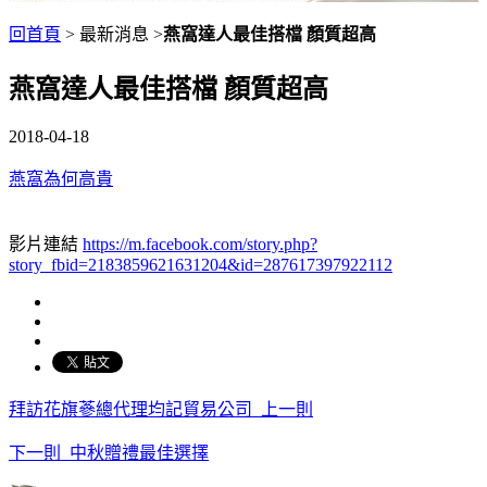
回首頁
> 最新消息 >
燕窩達人最佳搭檔 顏質超高
燕窩達人最佳搭檔 顏質超高
2018-04-18
燕窩為何高貴
影片連結
https://m.facebook.com/story.php?
story_fbid=2183859621631204&id=287617397922112
拜訪花旗蔘總代理均記貿易公司
上一則
下一則
中秋贈禮最佳選擇