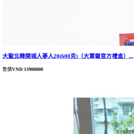
大聖北韓開城人蔘人20(600克)（大軍徽官方禮盒）...
售價
VND 13900000