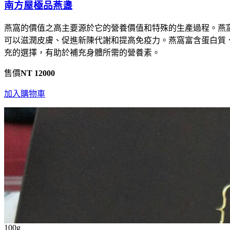
南方屋極品燕盞
燕窩的價值之高主要源於它的營養價值和特殊的生產過程。燕
可以滋潤皮膚、促進新陳代謝和提高免疫力。燕窩富含蛋白質
充的選擇，有助於補充身體所需的營養素。
售價
NT 12000
加入購物車
100g