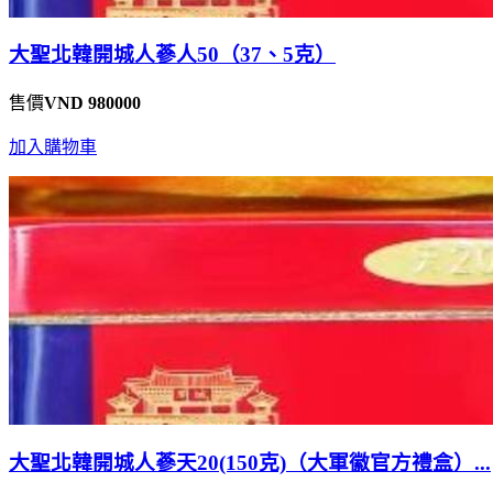
大聖北韓開城人蔘人50（37、5克）
售價
VND 980000
加入購物車
大聖北韓開城人蔘天20(150克)（大軍徽官方禮盒）...